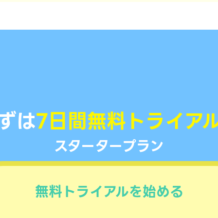
ずは
7日間
無料トライア
スタータープラン
無料トライアルを
始める